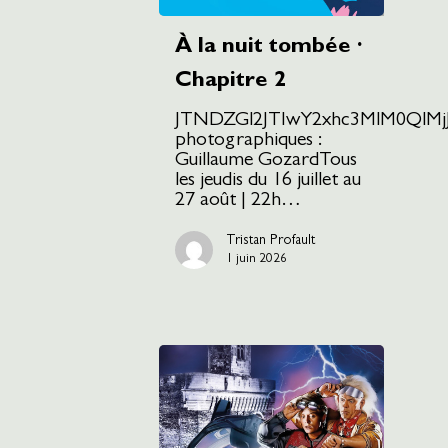
À la nuit tombée ·
Chapitre 2
JTNDZGl2JTIwY2xhc3MlM0QlM
photographiques :
Guillaume GozardTous
les jeudis du 16 juillet au
27 août | 22h…
Tristan Profault
1 juin 2026